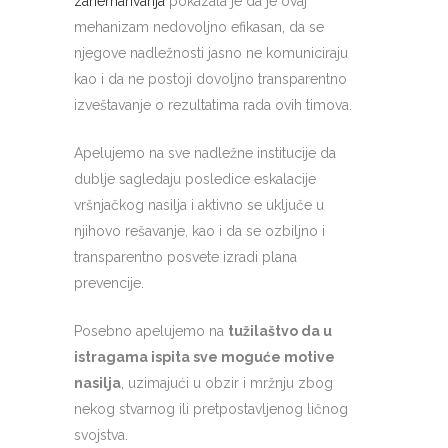
zanemarivanja
pokazala je da je ovaj
mehanizam nedovoljno efikasan, da se
njegove nadležnosti jasno ne komuniciraju
kao i da ne postoji dovoljno transparentno
izveštavanje o rezultatima rada ovih timova.
Apelujemo na sve nadležne institucije da
dublje sagledaju posledice eskalacije
vršnjačkog nasilja i aktivno se uključe u
njihovo rešavanje, kao i da se ozbiljno i
transparentno posvete izradi plana
prevencije.
Posebno apelujemo na
tužilaštvo da u
istragama ispita sve moguće motive
nasilja
, uzimajući u obzir i mržnju zbog
nekog stvarnog ili pretpostavljenog ličnog
svojstva.