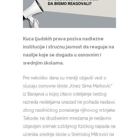
Kuća ljudskih prava poziva nadležne
institucije i stručnu javnost da reaguje na
nasilje koje se događa u osnovnim i
srednjim školama.
Pre nekoliko dana su mediji objavili vest o
slučaju osnovne škole „Knez Sima Marković“
iz Barajeva u kojoj čitavo odeljenje šestog
razreda nedeljama unazad ne pohađa nastavu
zbog nasilničkog ponašanja njihovog vršnjaka.
Takođe, na društvenim mrežama je nedavno
objavljen snimak ozbiljnog fizičkog napada na
učenika srednje škole u Sremskoj Mitrovici na