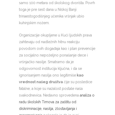
samo 100 metara od školskog dvorišta. Povrh
toga je pre šest dana u Niškoj Banji
trinaestogodišnjeg učenika vršnjak ubio
kuhinjskim nožem.
Organizacije okupljene u Kući ljudskih prava
zahtevaju od nadležnih hitnu reakciju
povodom ovih događaja kao i plan prevencije
za socijalno nepoželjno ponašanje dece i
vršnjačko nasilje. Smatramo da je
odgovornost institucija ključna, i da se
ignorisanjem nasilja ono legitimiše
kao
vrednost našeg društva
čije su posledice
fatalne, a koje su nažalost postale naša
svakodnevica. Nedavno sprovedena
analiza o
radu školskih Timova za zaštitu od
diskriminacije, nasilja, zlostavljanja i