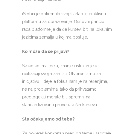
iSerbia je pokrenula svoj startap interaktivnu
platformu za obrazovanje. Osnovni princip
rada platforme je da će kursevi biti na lokalnim
jezicima zemalja u kojima posluje.
Ko može da se prijavi?
Svako ko ima ideju, znanje i istrajan je u
realizaciji svojih zamisli. Otvoreni smo za
inicijativu i ideje, a fokus nam je na rešenjima,
ne na problemima, tako da prihvatamo
predloge ali morate biti spremni na
standardizovanu proveru vaših kurseva.
Šta očekujemo od tebe?
Za početak konkretan predlog teme i sadržaja