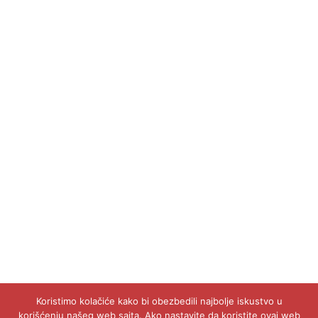
Koristimo kolačiće kako bi obezbedili najbolje iskustvo u
korišćenju našeg web sajta. Ako nastavite da koristite ovaj web