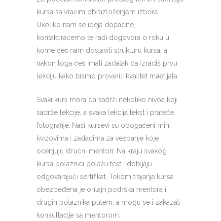
kursa sa kraćim obrazloženjem izbora.
Ukoliko nam se ideja dopadne,
kontaktiraćemo te radi dogovora o roku u
kome ćeš nam dostaviti strukturu kursa, a
nakon toga ćeš imati zadatak da izradiš prvu
lekciju kako bismo proverili kvalitet maetijala.
Svaki kurs mora da sadrži nekoliko nivoa koji
sadrže lekcije, a svaka lekcija tekst i prateće
fotografije. Naši kursevi su obogaćeni mini
kvizovima i zadacima za vežbanje koje
ocenjuju stručni mentori. Na kraju svakog
kursa polaznici polažu test i dobijaju
odgovarajući sertifikat. Tokom trajanja kursa
obezbeđena je onlajn podrška mentora i
drugih polaznika putem, a mogu se i zakazati
konsultacije sa mentorom.