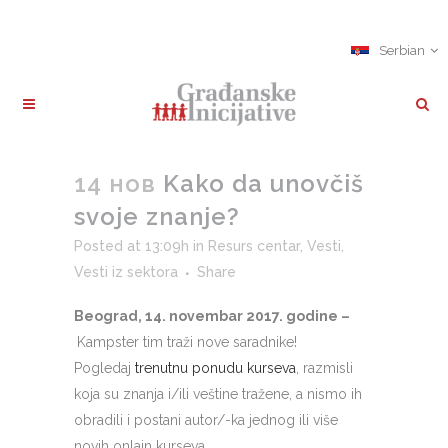
Serbian
14 нов
Kako da unovčiš
svoje znanje?
Posted at 13:09h
in
Resurs centar
,
Vesti
,
Vesti iz sektora
Share
Beograd, 14. novembar 2017. godine –
Kampster tim traži nove saradnike!
Pogledaj
trenutnu ponudu kurseva
, razmisli
koja su znanja i/ili veštine tražene, a nismo ih
obradili i postani autor/-ka jednog ili više
novih onlajn kurseva.