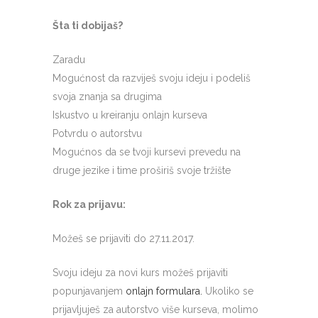
Šta ti dobijaš?
Zaradu
Mogućnost da razviješ svoju ideju i podeliš
svoja znanja sa drugima
Iskustvo u kreiranju onlajn kurseva
Potvrdu o autorstvu
Mogućnos da se tvoji kursevi prevedu na
druge jezike i time proširiš svoje tržište
Rok za prijavu:
Možeš se prijaviti do 27.11.2017.
Svoju ideju za novi kurs možeš prijaviti
popunjavanjem
onlajn formulara.
Ukoliko se
prijavljuješ za autorstvo više kurseva, molimo