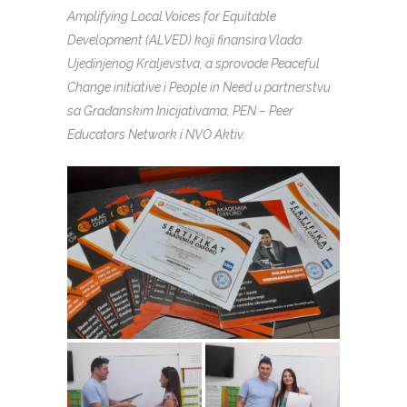
Amplifying Local Voices for Equitable
Development (ALVED) koji finansira Vlada
Ujedinjenog Kraljevstva, a sprovode Peaceful
Change initiative i People in Need u partnerstvu
sa Građanskim Inicijativama, PEN – Peer
Educators Network i NVO Aktiv.