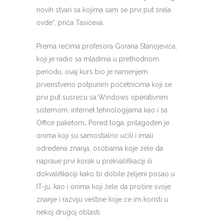
novih stvari sa kojima sam se prvi put srela
ovde“, priča Tasićeva.
Prema rečima profesora Gorana Stanojevića,
koji je radio sa mladima u prethodnom
periodu, ovaj kurs bio je namenjem
prvenstveno potpunim početnicima koji se
prvi put susreću sa Windows operativnim
sistemom, internet tehnologijama kao i sa
Office paketom
.
Pored toga, prilagođen je
onima koji su samostialno učili i imali
određena znanja, osobama koje žele da
naprave prvi korak u prekvalifikaciji ili
dokvalifikaciji kako bi dobile željeni posao u
IT-ju, kao i onima koji žele da prošire svoje
znanje i razviju veštine koje će im koristi u
nekoj drugoj oblasti.