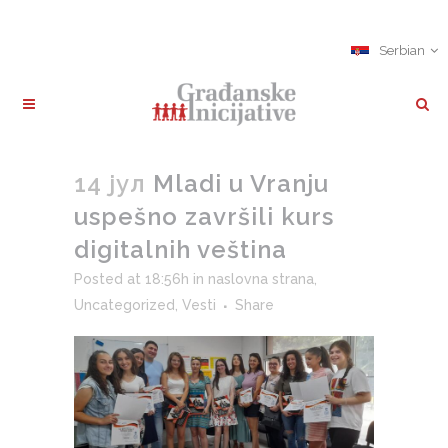
Serbian
14 јул
Mladi u Vranju
uspešno završili kurs
digitalnih veština
Posted at 18:56h
in
naslovna strana
,
Uncategorized
,
Vesti
Share