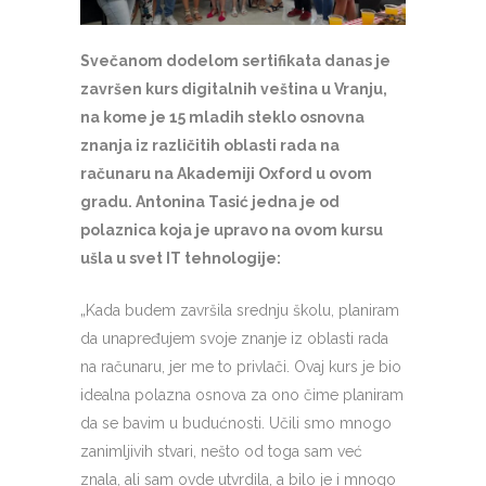
Svečanom dodelom sertifikata danas je
završen kurs digitalnih veština u Vranju,
na kome je 15 mladih steklo osnovna
znanja iz različitih oblasti rada na
računaru na Akademiji Oxford u ovom
gradu. Antonina Tasić jedna je od
polaznica koja je upravo na ovom kursu
ušla u svet IT tehnologije:
„Kada budem završila srednju školu, planiram
da unapređujem svoje znanje iz oblasti rada
na računaru, jer me to privlači. Ovaj kurs je bio
idealna polazna osnova za ono čime planiram
da se bavim u budućnosti. Učili smo mnogo
zanimljivih stvari, nešto od toga sam već
znala, ali sam ovde utvrdila, a bilo je i mnogo