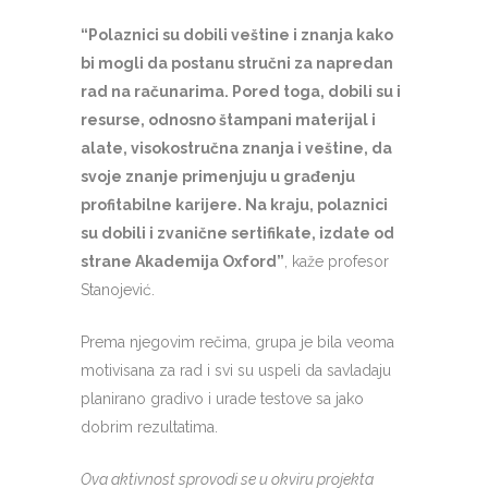
“Polaznici su dobili veštine i znanja kako
bi mogli da postanu stručni za napredan
rad na računarima. Pored toga, dobili su i
resurse, odnosno štampani materijal i
alate, visokostručna znanja i veštine, da
svoje znanje primenjuju u građenju
profitabilne karijere. Na kraju, polaznici
su dobili i zvanične sertifikate, izdate od
strane Akademija Oxford”
, kaže profesor
Stanojević.
Prema njegovim rečima, grupa je bila veoma
motivisana za rad i svi su uspeli da savladaju
planirano gradivo i urade testove sa jako
dobrim rezultatima.
Ova aktivnost sprovodi se u okviru projekta