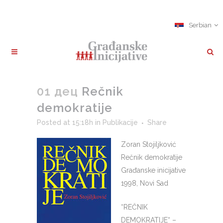
Serbian
01 дец
Rečnik
demokratije
Posted at 15:18h
in
Publikacije
Share
Zoran Stojiljković
Rečnik demokratije
Građanske inicijative
1998, Novi Sad
“REČNIK
DEMOKRATIJE“ –