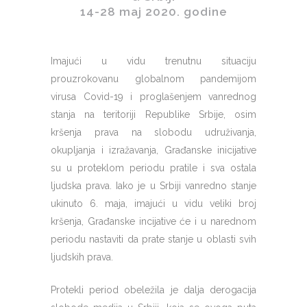
14-28 maj 2020. godine
Imajući u vidu trenutnu situaciju
prouzrokovanu globalnom pandemijom
virusa Covid-19 i proglašenjem vanrednog
stanja na teritoriji Republike Srbije, osim
kršenja prava na slobodu udruživanja,
okupljanja i izražavanja, Građanske inicijative
su u proteklom periodu pratile i sva ostala
ljudska prava. Iako je u Srbiji vanredno stanje
ukinuto 6. maja, imajući u vidu veliki broj
kršenja, Građanske incijative će i u narednom
periodu nastaviti da prate stanje u oblasti svih
ljudskih prava.
Protekli period obeležila je dalja derogacija