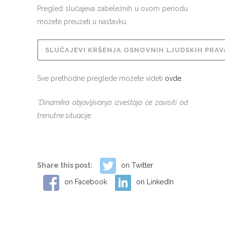
Pregled slučajeva zabeležnih u ovom periodu
možete preuzeti u nastavku.
SLUČAJEVI KRŠENJA OSNOVNIH LJUDSKIH PRAVA 
Sve prethodne preglede možete videti
ovde
.
*Dinamika objavljivanja izveštaja će zavisiti od
trenutne situacije.
Share this post:
on Twitter
on Facebook
on LinkedIn