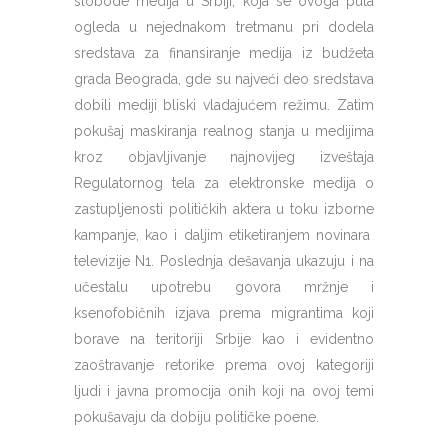
slobode medija u Srbiji, koja se ovoga puta
ogleda u nejednakom tretmanu pri dodela
sredstava za finansiranje medija iz budžeta
grada Beograda, gde su najveći deo sredstava
dobili mediji bliski vladajućem režimu. Zatim
pokušaj maskiranja realnog stanja u medijima
kroz objavljivanje najnovijeg izveštaja
Regulatornog tela za elektronske medija o
zastupljenosti političkih aktera u toku izborne
kampanje, kao i daljim etiketiranjem novinara
televizije N1. Poslednja dešavanja ukazuju i na
učestalu upotrebu govora mržnje i
ksenofobičnih izjava prema migrantima koji
borave na teritoriji Srbije kao i evidentno
zaoštravanje retorike prema ovoj kategoriji
ljudi i javna promocija onih koji na ovoj temi
pokušavaju da dobiju političke poene.