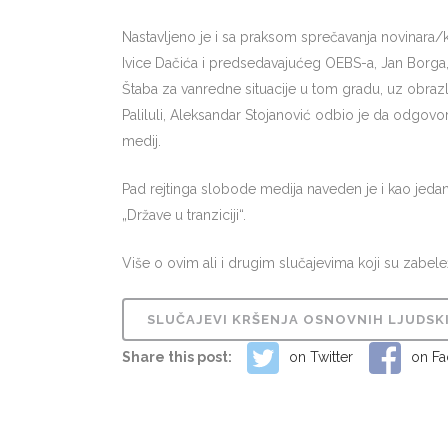
Nastavljeno je i sa praksom sprečavanja novinara/
Ivice Dačića i predsedavajućeg OEBS-a, Jan Borga,
Štaba za vanredne situacije u tom gradu, uz obrazl
Paliluli, Aleksandar Stojanović odbio je da odgovo
medij.
Pad rejtinga slobode medija naveden je i kao jedan
„Države u tranziciji“.
Više o ovim ali i drugim slučajevima koji su zabe
SLUČAJEVI KRŠENJA OSNOVNIH LJUDSKIH 
Share this post:
on Twitter
on F