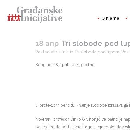
O Nama
18 апр
Tri slobode pod lupo
Posted at 12:00h
in
Tri slobode pod lupom
,
Vest
Beograd, 18. april 2024. godine
U proteklom periodu kršenje slobode izražavanja 
Novinar i profesor Dinko Gruhonjić verbalno je nap
posledice do kojih javno targetiranje može dovesti 