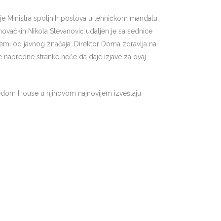
ije Ministra spoljnih poslova u tehničkom mandatu,
novačkih Nikola Stevanović udaljen je sa sednice
 temi od javnog značaja. Direktor Doma zdravlja na
e napredne stranke neće da daje izjave za ovaj
Freedom House u njihovom najnovijem izveštaju