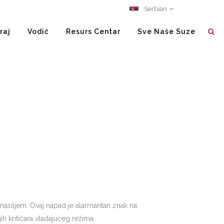
Serbian
raj
Vodič
Resurs Centar
Sve Naše Suze
 nasiljem. Ovaj napad je alarmantan znak na
h kritičara vladajućeg režima.