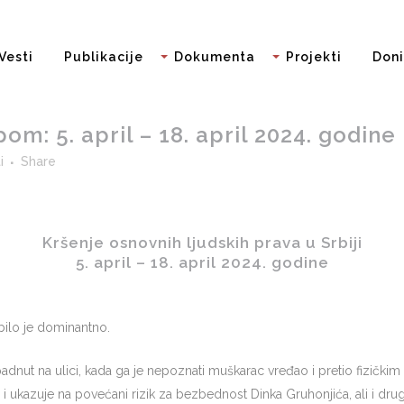
Vesti
Publikacije
Dokumenta
Projekti
Doni
m: 5. april – 18. april 2024. godine
i
Share
Kršenje osnovnih ljudskih prava u Srbiji
5. april – 18. april 2024. godine
bilo je dominantno.
adnut na ulici, kada ga je nepoznati muškarac vređao i pretio fizičkim
i ukazuje na povećani rizik za bezbednost Dinka Gruhonjića, ali i drugi