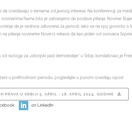
ki da izveštavaju o temama od javnog interesa. Na konferenciji za med
 novinarima/kama bilo je zabranjeno da postave pitanja. Novinar Buja
oženje da je sednica zatvorena za javnost, iako se na njoj govorilo o
ri na pitanja novinarke Nove.rs rekavši da kao jedan od osnivača Srpsk
 od razloga za „istorijski pad demokratije“ u Srbiji, konstatovao je 
leženi u prethodnom periodu, pogledajte u punom izveštaju ispod:
PRAVA U SRBIJI 5. APRIL - 18. APRIL 2024. GODINE
acebook
on LinkedIn