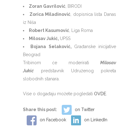
Zoran Gavrilović
, BIRODI
Zorica Miladinović
, dopisnica lista Danas
iz Niša
Robert Kasumović
, Liga Roma
Milosav Jukić,
UPSS
Bojana Selaković,
Građanske inicijative
Beograd
Tribinom će moderirati
Milosav
Jukić
predstavnik Udruženog pokreta
slobodnih stanara.
Više o događaju možete pogledati
OVDE
.
Share this post:
on Twitter
on Facebook
on LinkedIn