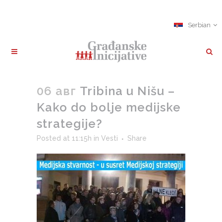
Serbian
06 авг
Tribina u Nišu –
Kako do bolje medijske
strategije?
Posted at 11:15h
in
Vesti
Share