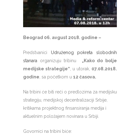
Beograd 06. avgust 2018. godine –
Predstvanici
Udruženog pokreta slobodnih
stanara
organizuju tribinu
„Kako do bolje
medijske strategije“
, u utorak,
07.08.2018.
godine
, sa početkom u
12 časova.
Na tribini će biti reči o predlozima za medijsku
strategiju, medijskoj decentralizaciji Srbije,
kritikama projektnog finsansiranja medija i
aktuelnim položajem novinara u Srbiji.
Govornici na tribini biće: