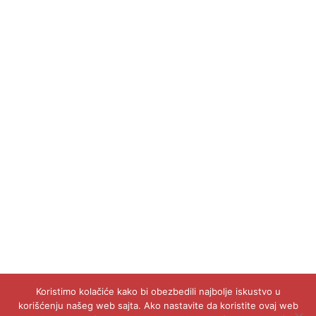
Koristimo kolačiće kako bi obezbedili najbolje iskustvo u
korišćenju našeg web sajta. Ako nastavite da koristite ovaj web
©
2026 Građanske inicijative