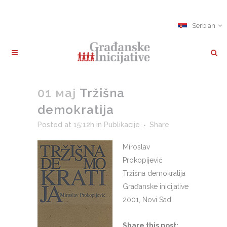
Serbian
01 мај
Tržišna
demokratija
Posted at 15:12h
in
Publikacije
Share
Miroslav
Prokopijević
Tržišna demokratija
Građanske inicijative
2001, Novi Sad
Share this post: