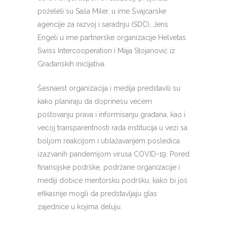
poželeli su Saša Miler, u ime Švajcarske
agencije za razvoj i saradnju (SDC), Jens
Engeli u ime partnerske organizacije Helvetas
Swiss Intercooperation i Maja Stojanović iz
Građanskih inicijativa.
Šesnaest organizacija i medija predstavili su
kako planiraju da doprinesu većem
poštovanju prava i informisanju građana, kao i
većoj transparentnosti rada institucija u vezi sa
boljom reakcijom i ublažavanjem posledica
izazvanih pandemijom virusa COVID-19. Pored
finansijske podrške, podržane organizacije i
mediji dobiće mentorsku podršku, kako bi još
efikasnije mogli da predstavljaju glas
zajednice u kojima deluju.