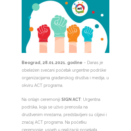
Beograd, 28.01.2021. godine
– Danas je
obeležen svečani početak urgentne podrške
organizacijama građanskog društva i medija, u
okviru ACT programa.
Na onlajn ceremoniji
SIGN ACT
: Urgentna
podrška, koja se uživo prenosila na
društvenim mrežama, predstavljeni su ciljevi i
značaj ACT programa. Na početku
ceremonije, uspeh u realizaciji projekata