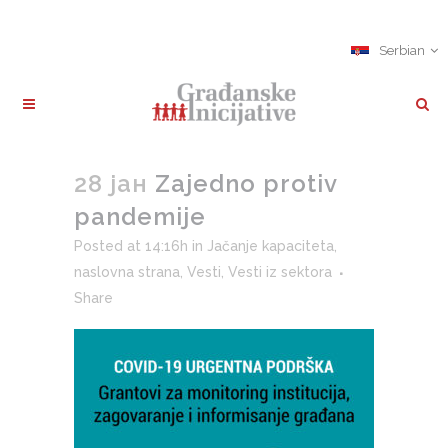
Serbian
28 јан
Zajedno protiv
pandemije
Posted at 14:16h
in
Jačanje kapaciteta
,
naslovna strana
,
Vesti
,
Vesti iz sektora
Share