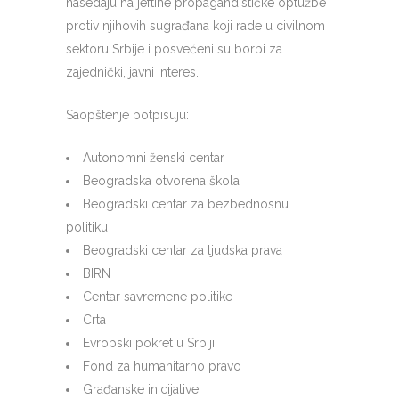
nasedaju na jeftine propagandističke optužbe
protiv njihovih sugrađana koji rade u civilnom
sektoru Srbije i posvećeni su borbi za
zajednički, javni interes.
Saopštenje potpisuju:
Autonomni ženski centar
Beogradska otvorena škola
Beogradski centar za bezbednosnu
politiku
Beogradski centar za ljudska prava
BIRN
Centar savremene politike
Crta
Evropski pokret u Srbiji
Fond za humanitarno pravo
Građanske inicijative