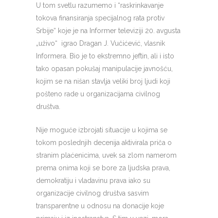
U tom svetlu razumemo i “raskrinkavanje
tokova finansiranja specijalnog rata protiv
Srbije“ koje je na Informer televiziji 20. avgusta
„uživo“ igrao Dragan J. Vučićević, vlasnik
Informera. Bio je to ekstremno jeftin, ali i isto
tako opasan pokušaj manipulacije javnošću,
kojim se na nišan stavlja veliki broj ljudi koji
pošteno rade u organizacijama civilnog
društva.
Nije moguće izbrojati situacije u kojima se
tokom poslednjih decenija aktivirala priča o
stranim plaćenicima, uvek sa zlom namerom
prema onima koji se bore za ljudska prava,
demokratiju i vladavinu prava iako su
organizacije civilnog društva sasvim
transparentne u odnosu na donacije koje