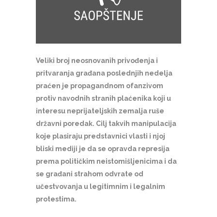
Veliki broj neosnovanih privođenja i
pritvaranja građana poslednjih nedelja
praćen je propagandnom ofanzivom
protiv navodnih stranih plaćenika koji u
interesu neprijateljskih zemalja ruše
državni poredak.
Cilj takvih manipulacija
koje plasiraju predstavnici vlasti i njoj
bliski mediji je da se opravda represija
prema političkim neistomišljenicima i da
se građani strahom odvrate od
učestvovanja u legitimnim i legalnim
protestima.