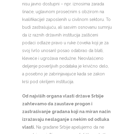
nisu javno dostupni – npr. iznosima zarada
(inače, uglavnom prosečnim s obzirom na
kvalifikacije) zaposlenih u civilnom sektoru. To
budi zastrašujuću, ali sasvim osnovanu sumnju
da iz raznih državnih institucija zaštićeni
podaci odlaze pravo u ruke čoveka koji je za
svoj (vrlo unosan) posao odabrao da blati,
kleveće i ugrožava nedužne. Neovlašćeno
deljenje poverljivih podataka je krivično delo,
a posebno je zabrinjavajuće kada se zakon
krši pod okriljem institucija.
Od najviših organa vlasti države Srbije
zahtevamo da zaustave progon i
zastrašivanje građana koji na miran način
izražavaju neslaganje s nekim od odluka
vlasti.
Na građane Srbije apelujemo da ne