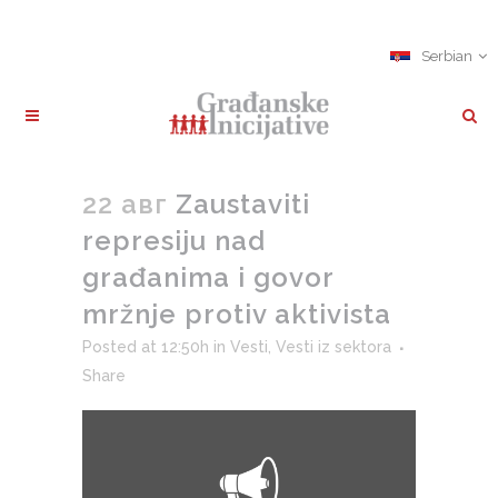
Serbian
22 авг
Zaustaviti
represiju nad
građanima i govor
mržnje protiv aktivista
Posted at 12:50h
in
Vesti
,
Vesti iz sektora
Share