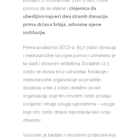
primaju i iz inostranstva. S tim u vezi, mora
ponovo da se istakne i
činjenica da
ubedljivo najveći deo stranih donacija
prima država Srbija, odnosne njene
institucije.
Prema podacima OECD-a, 85,7 odsto donacija
i međunarodne razvojne pomoći usmereno je
ka vladi i državnim entitetima. Dodatnih 12,3
odsto se donira kroz udruženja, fondacije i
međunarodne organizacije za projekte
donatora, a tek 2 odsto direktno za rad
organizacija, koje tim novcem često pružaju
socijalne i druge usluge ugroženima – usluge
koje vrlo često država zapostavlja kao svoju
obavezu.
Vučićević je baratao i navodnim podacima koji