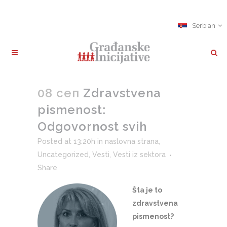
Serbian
08 сеп
Zdravstvena
pismenost:
Odgovornost svih
Posted at 13:20h
in
naslovna strana
,
Uncategorized
,
Vesti
,
Vesti iz sektora
Share
Šta je to
zdravstvena
pismenost?