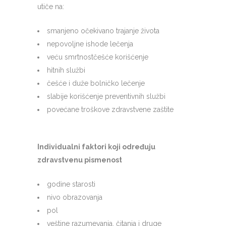
utiče na:
smanjeno očekivano trajanje života
nepovoljne ishode lečenja
veću smrtnostčešće korišćenje
hitnih službi
češće i duže bolničko lečenje
slabije korišćenje preventivnih službi
povećane troškove zdravstvene zaštite
Individualni faktori koji određuju
zdravstvenu pismenost
godine starosti
nivo obrazovanja
pol
veštine razumevanja, čitanja i druge