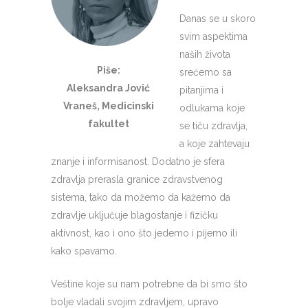
Danas se u skoro
svim aspektima
naših života
Piše:
srećemo sa
Aleksandra Jović
pitanjima i
Vraneš, Medicinski
odlukama koje
fakultet
se tiču zdravlja,
a koje zahtevaju
znanje i informisanost. Dodatno je sfera
zdravlja prerasla granice zdravstvenog
sistema, tako da možemo da kažemo da
zdravlje uključuje blagostanje i fizičku
aktivnost, kao i ono što jedemo i pijemo ili
kako spavamo.
Veštine koje su nam potrebne da bi smo što
bolje vladali svojim zdravljem, upravo