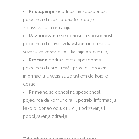
Pristupanje
se odnosi na sposobnost
pojedinca da traži, pronađe i dobije
zdravstvenu informaciju;
Razumevanje
se odnosi na sposobnost
pojedinca da shvati zdravstvenu informaciju
vezanu za zdravlje koju kasnije procenjuje;
Procena
podrazumeva sposobnost
pojedinca da protumači, prosudi i proceni
informaciju u vezis sa zdravljem do koje je
došao, i
Primena
se odnosi na sposobnost
pojedinca da komunicira i upotrebi informaciju
kako bi doneo odluku u cilju održavanja i
poboljšavanja zdravlja.