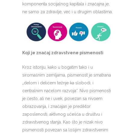
komponenta socijalnog kapitala i značajna je,
ne samo za zdravlje, već i u drugim oblastima.
Koji je značaj zdravstvene pismenosti
Kroz istoriju, kako u bogatim tako i u
siromašnim zemljama, pismenost je smatrana
„delom i delićem težnje ka slobodi, i
centralnim načelom razvoja“. Nivo pismenosti
je često, ali ne i uvek, povezan sa nivoem
obrazovanja, i značajan je prediktor
zaposlenosti, aktivnog učešća u društvu i
zdravstvenog stanja. Kao što je nizak nivo
pismenosti povezan sa lošijim zdravstvenim