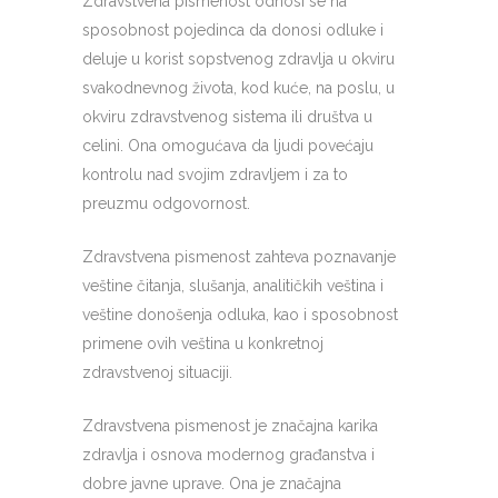
Zdravstvena pismenost odnosi se na
sposobnost pojedinca da donosi odluke i
deluje u korist sopstvenog zdravlja u okviru
svakodnevnog života, kod kuće, na poslu, u
okviru zdravstvenog sistema ili društva u
celini. Ona omogućava da ljudi povećaju
kontrolu nad svojim zdravljem i za to
preuzmu odgovornost.
Zdravstvena pismenost zahteva poznavanje
veštine čitanja, slušanja, analitičkih veština i
veštine donošenja odluka, kao i sposobnost
primene ovih veština u konkretnoj
zdravstvenoj situaciji.
Zdravstvena pismenost je značajna karika
zdravlja i osnova modernog građanstva i
dobre javne uprave. Ona je značajna