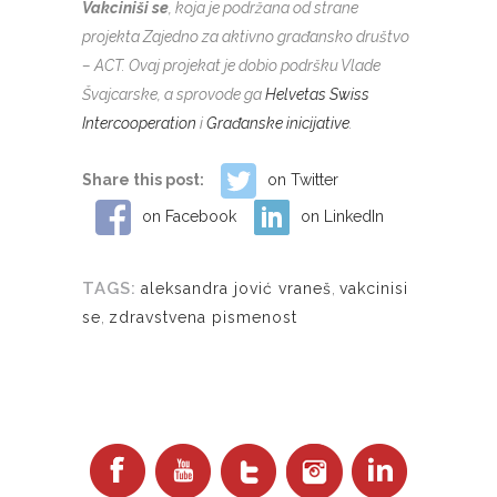
Vakciniši se
, koja je podržana od strane
projekta Zajedno za aktivno građansko društvo
– ACT. Ovaj projekat je dobio podršku Vlade
Švajcarske, a sprovode ga
Helvetas Swiss
Intercooperation
i
Građanske inicijative
.
Share this post:
on Twitter
on Facebook
on LinkedIn
TAGS:
aleksandra jović vraneš
,
vakcinisi
se
,
zdravstvena pismenost