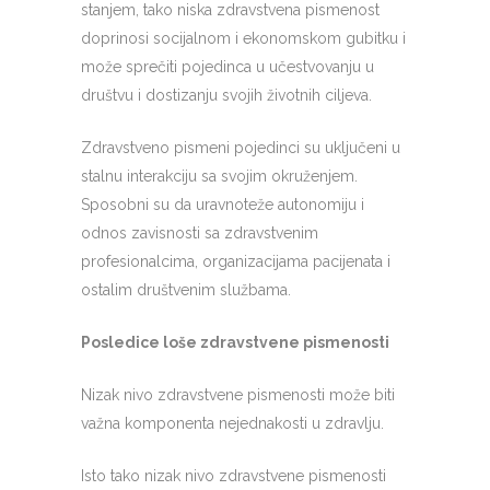
stanjem, tako niska zdravstvena pismenost
doprinosi socijalnom i ekonomskom gubitku i
može sprečiti pojedinca u učestvovanju u
društvu i dostizanju svojih životnih ciljeva.
Zdravstveno pismeni pojedinci su uključeni u
stalnu interakciju sa svojim okruženjem.
Sposobni su da uravnoteže autonomiju i
odnos zavisnosti sa zdravstvenim
profesionalcima, organizacijama pacijenata i
ostalim društvenim službama.
Posledice loše zdravstvene pismenosti
Nizak nivo zdravstvene pismenosti može biti
važna komponenta nejednakosti u zdravlju.
Isto tako nizak nivo zdravstvene pismenosti