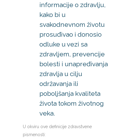
informacije o zdravlju,
kako bi u
svakodnevnom životu
prosuđivao i donosio
odluke u vezi sa
zdravljem, prevencije
bolesti i unapređivanja
zdravlja u cilju
održavanja ili
poboljšanja kvaliteta
života tokom životnog
veka.
U okviru ove definicije zdravstvene
pismenosti: