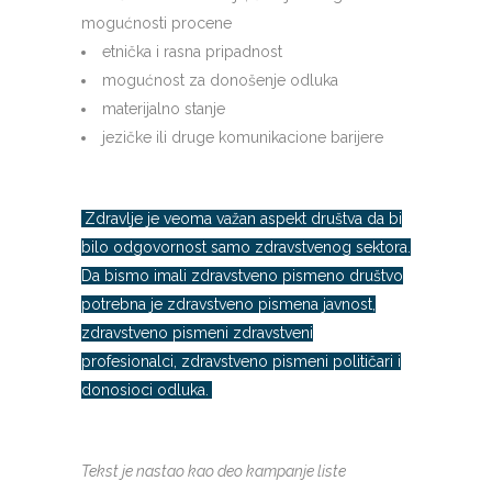
mogućnosti procene
etnička i rasna pripadnost
mogućnost za donošenje odluka
materijalno stanje
jezičke ili druge komunikacione barijere
Zdravlje je veoma važan aspekt društva da bi
bilo odgovornost samo zdravstvenog sektora.
Da bismo imali zdravstveno pismeno društvo
potrebna je zdravstveno pismena javnost,
zdravstveno pismeni zdravstveni
profesionalci, zdravstveno pismeni političari i
donosioci odluka.
Tekst je nastao kao deo kampanje liste