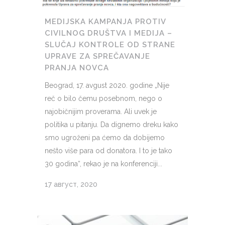
MEDIJSKA KAMPANJA PROTIV
CIVILNOG DRUŠTVA I MEDIJA –
SLUČAJ KONTROLE OD STRANE
UPRAVE ZA SPREČAVANJE
PRANJA NOVCA
Beograd, 17. avgust 2020. godine „Nije
reč o bilo čemu posebnom, nego o
najobičnijim proverama. Ali uvek je
politika u pitanju. Da dignemo dreku kako
smo ugroženi pa ćemo da dobijemo
nešto više para od donatora. I to je tako
30 godina“, rekao je na konferenciji...
17 август, 2020