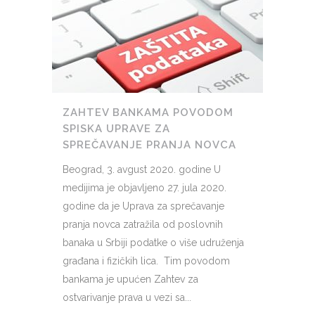
ZAHTEV BANKAMA POVODOM
SPISKA UPRAVE ZA
SPREČAVANJE PRANJA NOVCA
Beograd, 3. avgust 2020. godine U
medijima je objavljeno 27. jula 2020.
godine da je Uprava za sprečavanje
pranja novca zatražila od poslovnih
banaka u Srbiji podatke o više udruženja
građana i fizičkih lica. Tim povodom
bankama je upućen Zahtev za
ostvarivanje prava u vezi sa...