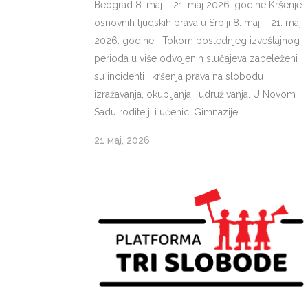
Beograd 8. maj – 21. maj 2026. godine Kršenje
osnovnih ljudskih prava u Srbiji 8. maj – 21. maj
2026. godine Tokom poslednjeg izveštajnog
perioda u više odvojenih slučajeva zabeleženi
su incidenti i kršenja prava na slobodu
izražavanja, okupljanja i udruživanja. U Novom
Sadu roditelji i učenici Gimnazije...
21 мај, 2026