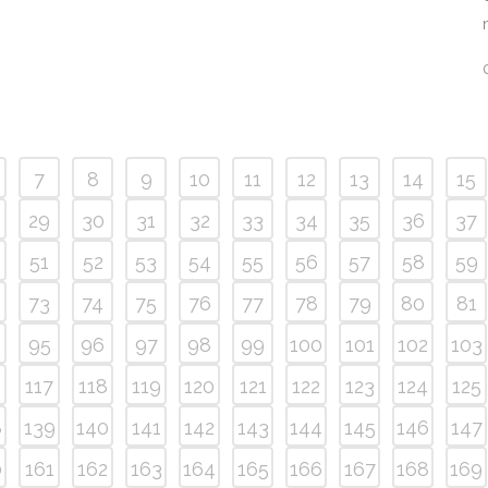
7
8
9
10
11
12
13
14
15
29
30
31
32
33
34
35
36
37
51
52
53
54
55
56
57
58
59
73
74
75
76
77
78
79
80
81
95
96
97
98
99
100
101
102
103
6
117
118
119
120
121
122
123
124
125
8
139
140
141
142
143
144
145
146
147
0
161
162
163
164
165
166
167
168
169