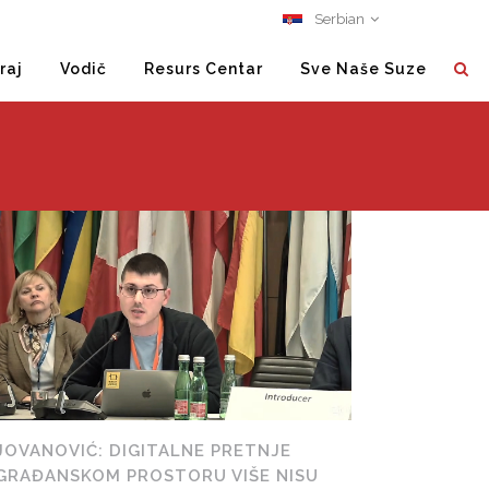
Serbian
raj
Vodič
Resurs Centar
Sve Naše Suze
JOVANOVIĆ: DIGITALNE PRETNJE
GRAĐANSKOM PROSTORU VIŠE NISU