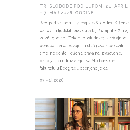
TRI SLOBODE POD LUPOM: 24. APRIL
– 7. MAJ 2026. GODINE
Beograd 24. april – 7. maj 2026. godine Kršenje
osnovnih ljudskih prava u Srbiji 24. april – 7. maj
2026. godine Tokom poslednjeg izveštajnog
perioda u više odvojenih slučajeva zabeležili
smo incidente i kršenja prava na izražavanje,
okupljanje i udruživanje. Na Medicinskom
fakultetu u Beogradu ocenjeno je da...
07 мај, 2026