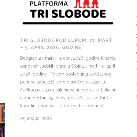
TRI SLOBODE POD LUPOM: 27. MART
– 9. APRIL 2026. GODINE
Beograd 27. mart – 9. april 2026. godine Kršenje
osnovnih ljudskih prava u Srbiji 27. mart – 9. april
2026. godine Tokom poslednjeg izveštajnog
perioda zabeležili smo drastičnu eskalaciju
fizičkog nasilja i institucionalne represije. Lokalni
izbori održani 29. marta poslužili su kao žarište
koordinisanog nasilja, gde su bezbednost...
09 април, 2026