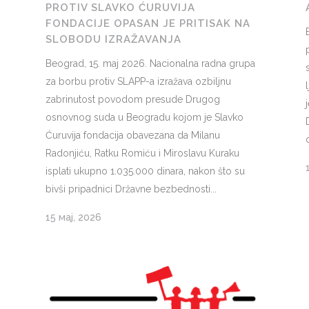
PROTIV SLAVKO ĆURUVIJA
FONDACIJE OPASAN JE PRITISAK NA
SLOBODU IZRAŽAVANJA
Beograd, 15. maj 2026. Nacionalna radna grupa
za borbu protiv SLAPP-a izražava ozbiljnu
zabrinutost povodom presude Drugog
osnovnog suda u Beogradu kojom je Slavko
Ćuruvija fondacija obavezana da Milanu
Radonjiću, Ratku Romiću i Miroslavu Kuraku
isplati ukupno 1.035.000 dinara, nakon što su
bivši pripadnici Državne bezbednosti...
15 мај, 2026