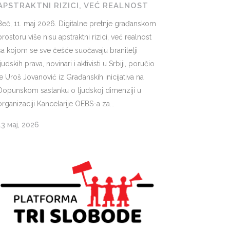
APSTRAKTNI RIZICI, VEĆ REALNOST
Beč, 11. maj 2026. Digitalne pretnje građanskom
prostoru više nisu apstraktni rizici, već realnost
sa kojom se sve češće suočavaju branitelji
ljudskih prava, novinari i aktivisti u Srbiji, poručio
je Uroš Jovanović iz Građanskih inicijativa na
Dopunskom sastanku o ljudskoj dimenziji u
organizaciji Kancelarije OEBS-a za...
13 мај, 2026