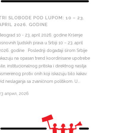
TRI SLOBODE POD LUPOM: 10 – 23.
APRIL 2026. GODINE
Beograd 10 - 23. april 2026. godine Kršenje
osnovnih ljudskih prava u Srbiji 10 – 23. april
2026. godine Poslednji događaji širom Srbije
ukazuju na opasan trend koordinisane upotrebe
sile, institucionalnog pritiska i direktnog nasilja
usmerenog protiv onih koji iskazuju bilo kakav
vid neslaganja sa zvaničnom politikom. U...
23 април, 2026