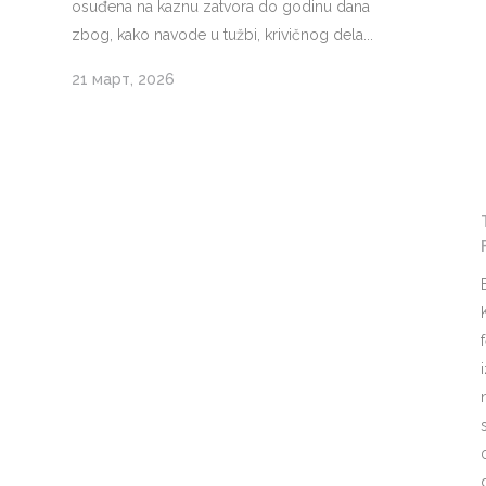
osuđena na kaznu zatvora do godinu dana
zbog, kako navode u tužbi, krivičnog dela...
21 март, 2026