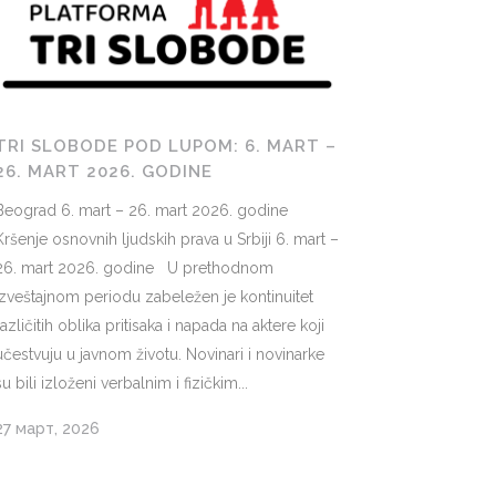
TRI SLOBODE POD LUPOM: 6. MART –
26. MART 2026. GODINE
Beograd 6. mart – 26. mart 2026. godine
Kršenje osnovnih ljudskih prava u Srbiji 6. mart –
26. mart 2026. godine U prethodnom
izveštajnom periodu zabeležen je kontinuitet
različitih oblika pritisaka i napada na aktere koji
učestvuju u javnom životu. Novinari i novinarke
su bili izloženi verbalnim i fizičkim...
27 март, 2026