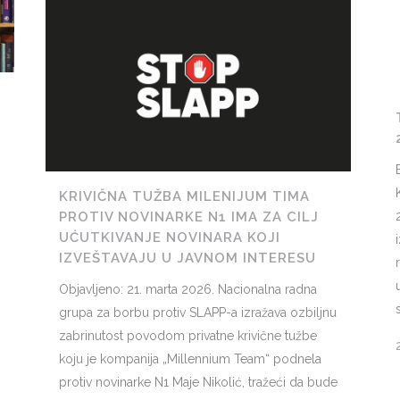
KRIVIČNA TUŽBA MILENIJUM TIMA
PROTIV NOVINARKE N1 IMA ZA CILJ
UĆUTKIVANJE NOVINARA KOJI
IZVEŠTAVAJU U JAVNOM INTERESU
Objavljeno: 21. marta 2026. Nacionalna radna
grupa za borbu protiv SLAPP-a izražava ozbiljnu
zabrinutost povodom privatne krivične tužbe
koju je kompanija „Millennium Team“ podnela
protiv novinarke N1 Maje Nikolić, tražeći da bude