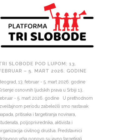
TRI SLOBODE POD LUPOM: 13.
FEBRUAR – 5. MART 2026. GODINE
Beograd, 13. februar - 5. mart 2026. godine
Kršenje osnovnih ljudskih prava u Srbiji 13.
februar - 5. mart 2026. godine U prethodnom
izveštajnom periodu zabeležili smo nastavak
napada, pritisaka i targetiranja novinara,
studenata, poljoprivrednika, aktivista i
organizacija civilnog društva. Predstavnici
državnog vrha ponovo su javno targetirali