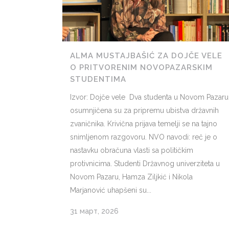
ALMA MUSTAJBAŠIĆ ZA DOJČE VELE
O PRITVORENIM NOVOPAZARSKIM
STUDENTIMA
Izvor: Dojče vele Dva studenta u Novom Pazaru
osumnjičena su za pripremu ubistva državnih
zvaničnika. Krivična prijava temelji se na tajno
snimljenom razgovoru. NVO navodi: reč je o
nastavku obračuna vlasti sa političkim
protivnicima. Studenti Državnog univerziteta u
Novom Pazaru, Hamza Ziljkić i Nikola
Marjanović uhapšeni su...
31 март, 2026