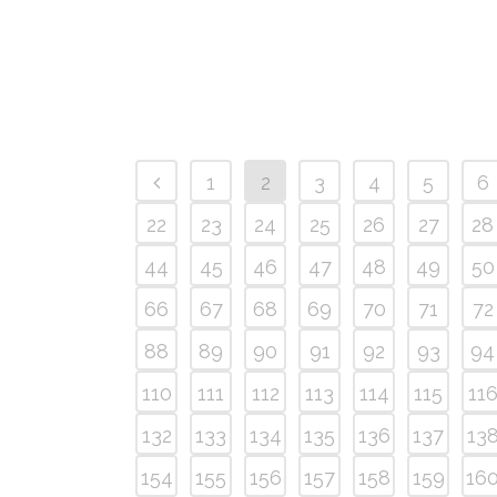
1
2
3
4
5
6
22
23
24
25
26
27
28
44
45
46
47
48
49
50
66
67
68
69
70
71
72
88
89
90
91
92
93
94
110
111
112
113
114
115
11
132
133
134
135
136
137
13
154
155
156
157
158
159
16