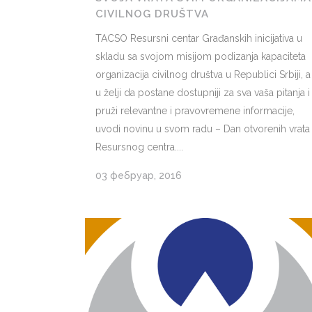
CIVILNOG DRUŠTVA
TACSO Resursni centar Građanskih inicijativa u
skladu sa svojom misijom podizanja kapaciteta
organizacija civilnog društva u Republici Srbiji, a
u želji da postane dostupniji za sva vaša pitanja i
pruži relevantne i pravovremene informacije,
uvodi novinu u svom radu – Dan otvorenih vrata
Resursnog centra....
03 фебруар, 2016