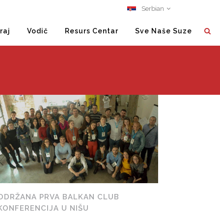
Serbian
raj
Vodič
Resurs Centar
Sve Naše Suze
ODRŽANA PRVA BALKAN CLUB
KONFERENCIJA U NIŠU