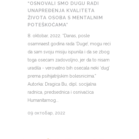
“OSNOVALI SMO DUGU RADI
UNAPREĐENJA KVALITETA
ŽIVOTA OSOBA S MENTALNIM
POTEŠKOĆAMA”
8. oktobar, 2022. “Danas, posle
osamnaest godina rada ‘Duge’, mogu reći
da sam svoju misiju ispunila i da se zbog
toga osećam zadovoljno, jer da to nisam
uradila - verovatno bih osećala neki ‘dug’
prema psihijatrijskim bolesnicima.”
Autorka: Dragica Bu, dipl. socijalna
radnica, predsednica i osnivačica
Humanitarnog...
09 октобар, 2022