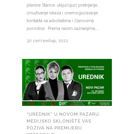
planine Starice, uključujući prebijanje,
iznuđivanje iskaza i onemogućavanje
kontakta sa advokatima i članovima
porodice. Prema našim saznanjima,...
30 септембар, 2022
“UREDNIK” U NOVOM PAZARU:
MEDIJSKO SKLONIŠTE VAS
POZIVA NA PREMIJERU