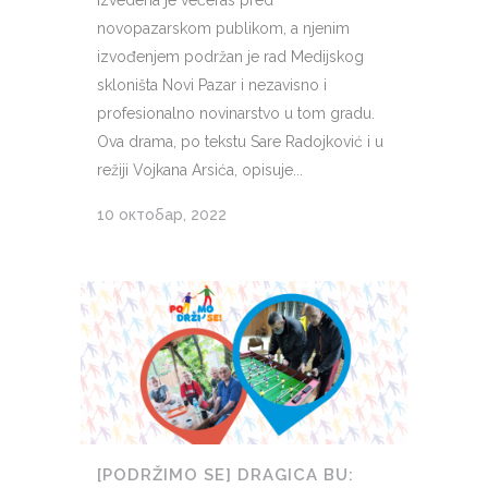
izvedena je večeras pred
novopazarskom publikom, a njenim
izvođenjem podržan je rad Medijskog
skloništa Novi Pazar i nezavisno i
profesionalno novinarstvo u tom gradu.
Ova drama, po tekstu Sare Radojković i u
režiji Vojkana Arsića, opisuje...
10 октобар, 2022
[PODRŽIMO SE] DRAGICA BU: