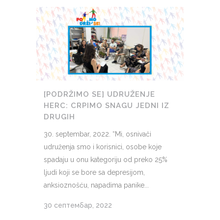
[PODRŽIMO SE] UDRUŽENJE
HERC: CRPIMO SNAGU JEDNI IZ
DRUGIH
30. septembar, 2022. “Mi, osnivači
udruženja smo i korisnici, osobe koje
spadaju u onu kategoriju od preko 25%
ljudi koji se bore sa depresijom,
anksioznošću, napadima panike...
30 септембар, 2022