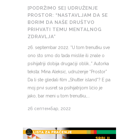
[PODRŽIMO SE] UDRUŽENJE
PROSTOR: “NASTAVLJAM DA SE
BORIM DA NAŠE DRUŠTVO
PRIHVATI TEMU MENTALNOG
ZDRAVLJA”
26. septembar 2022. “U tom trenutku sve
ono što smo do tada mislile ili znale o
psihijatriji dobija drugačiji oblik…” Autorka
teksta: Mina Aleksić, udruženje “Prostor”
Da li ste gledali film „Shutter island“? E pa
moj prvi susret sa psihijatrijom ličio je
jako, bar meni u tom trenutku,...
26 септембар, 2022