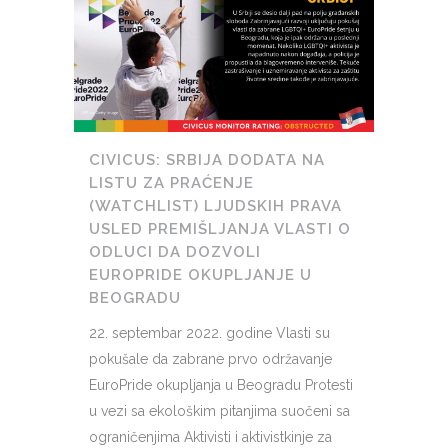
CIVICUS: SRBIJA DODATA NA
LISTU ZA PRAĆENJE
(WATCHLIST) LJUDSKIH PRAVA
USLED PREMIŠLJANJA VLASTI O
ODLUCI DA DOZVOLI
EUROPRIDE OKUPLJANJE U
BEOGRADU
22. septembar 2022. godine Vlasti su
pokušale da zabrane prvo održavanje
EuroPride okupljanja u Beogradu Protesti
u vezi sa ekološkim pitanjima suočeni sa
ograničenjima Aktivisti i aktivistkinje za