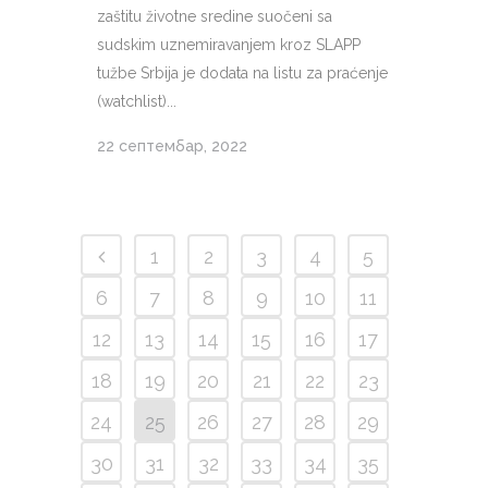
zaštitu životne sredine suočeni sa
sudskim uznemiravanjem kroz SLAPP
tužbe Srbija je dodata na listu za praćenje
(watchlist)...
22 септембар, 2022
1
2
3
4
5
6
7
8
9
10
11
12
13
14
15
16
17
18
19
20
21
22
23
24
25
26
27
28
29
30
31
32
33
34
35