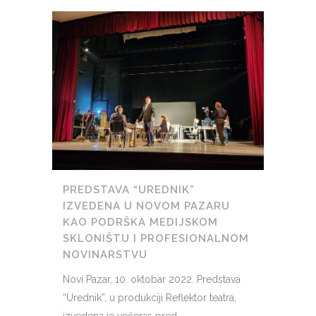
PREDSTAVA “UREDNIK”
IZVEDENA U NOVOM PAZARU
KAO PODRŠKA MEDIJSKOM
SKLONIŠTU I PROFESIONALNOM
NOVINARSTVU
Novi Pazar, 10. oktobar 2022. Predstava
“Urednik”, u produkciji Reflektor teatra,