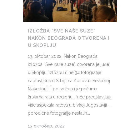
IZLOŽBA “SVE NAŠE SUZE”
NAKON BEOGRADA OTVORENA I
U SKOPLJU
13. oktobar 2022. Nakon Beograda,
izložba “Sve naše suze” otvorena je juče
u Skoplju. Izložbu čine 34 fotografije
napravljene u Srbiji, na Kosovu i Severnoj
Makedoniji i posvećena je pričama
žrtvama rata u regionu. Priče predstavljaju
više aspekata ratova u bivšoj Jugoslaviji –
porodične fotografije nestalih...
13 октобар, 2022