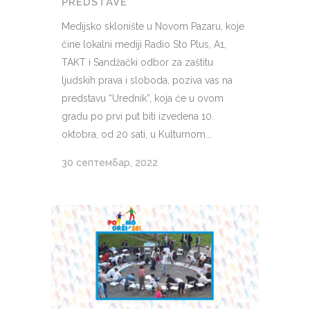
PREDSTAVE
Medijsko sklonište u Novom Pazaru, koje
čine lokalni mediji Radio Sto Plus, A1,
TAKT i Sandžački odbor za zaštitu
ljudskih prava i sloboda, poziva vas na
predstavu “Urednik”, koja će u ovom
gradu po prvi put biti izvedena 10.
oktobra, od 20 sati, u Kulturnom...
30 септембар, 2022