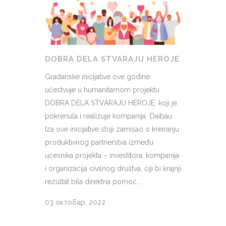
DOBRA DELA STVARAJU HEROJE
Građanske inicijative ove godine
učestvuje u humanitarnom projektu
DOBRA DELA STVARAJU HEROJE, koji je
pokrenula i realizuje kompanija Daibau.
Iza ove inicijative stoji zamisao o kreiranju
produktivnog partnerstva između
učesnika projekta – investitora, kompanija
i organizacija civilnog društva, čiji bi krajnji
rezultat bila direktna pomoć...
03 октобар, 2022