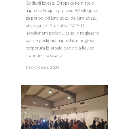
Godišnji izveštaj Evropske komisije o
napretku Srbije u procesu EU integracija,
za period od juna 2021. do juna 2022.,
objavljen je 12. oktobra 2022. U
izveštajnom periodu jasno je naglašeno
da nije postignut napredak u pogledu
preporuka iz prošle godine, a tiču se
slobode izražavanja i...
13 октобар, 2022