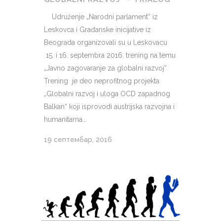
Udruženje „Narodni parlament“ iz
Leskovca i Građanske inicijative iz
Beograda organizovali su u Leskovacu
15. i 16. septembra 2016. trening na temu
„Javno zagovaranje za globalni razvoj“.
Trening je deo neprofitnog projekta
„Globalni razvoj i uloga OCD zapadnog
Balkan“ koji isprovodi austrijska razvojna i
humanitarna...
19 септембар, 2016