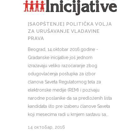
[SAOPŠTENJE] POLITIČKA VOLJA
ZA URUŠAVANJE VLADAVINE
PRAVA
Beograd, 14.oktobar 2016.godine -
Građanske inicijative još jednom
izražavaju veliko razočaranje zbog
odugovlačenja postupka za izbor
članova Saveta Regulatornog tela za
elektronske medije (REM) i pozivaju
narodne poslanike da sa predloženih lista
kandidata što pre izaberu članove Saveta
koji mesecima radi u krnjem sastavu sa...
14 октобар, 2016