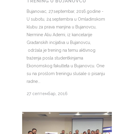
TRENING U BUJANOVCU
Bujanovac, 27.septembar, 2016.godine -
U subotu, 24.septembra u Omladinskom
klubu za prava manjina u Bujanovcu,
Nermine Aliu Ademi, iz kancelarije
Građanskih incijativa u Bujanovcu,
održala je trening na temu aktivnog
traženja posla studentkinjama
Ekonomskog fakulteta u Bujanovcu. One
su na prošlom treningu slušale o pisanju
radne...
27 септембар, 2016