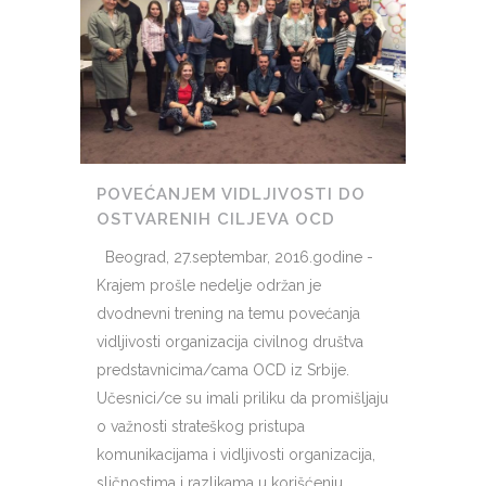
POVEĆANJEM VIDLJIVOSTI DO
OSTVARENIH CILJEVA OCD
Beograd, 27.septembar, 2016.godine -
Krajem prošle nedelje održan je
dvodnevni trening na temu povećanja
vidljivosti organizacija civilnog društva
predstavnicima/cama OCD iz Srbije.
Učesnici/ce su imali priliku da promišljaju
o važnosti strateškog pristupa
komunikacijama i vidljivosti organizacija,
sličnostima i razlikama u korišćenju