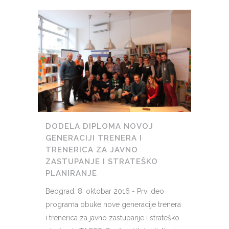
DODELA DIPLOMA NOVOJ
GENERACIJI TRENERA I
TRENERICA ZA JAVNO
ZASTUPANJE I STRATEŠKO
PLANIRANJE
Beograd, 8. oktobar 2016 - Prvi deo
programa obuke nove generacije trenera
i trenerica za javno zastupanje i strateško