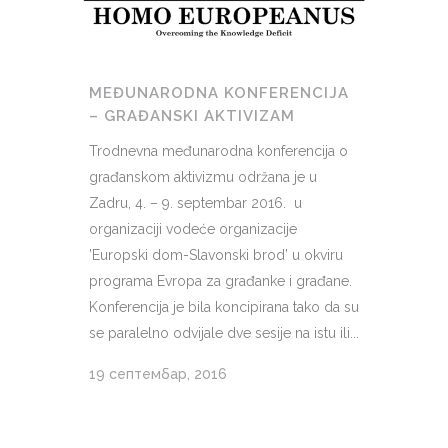
MEĐUNARODNA KONFERENCIJA
– GRAĐANSKI AKTIVIZAM
Trodnevna međunarodna konferencija o
građanskom aktivizmu održana je u
Zadru, 4. – 9. septembar 2016. u
organizaciji vodeće organizacije
’Europski dom-Slavonski brod’ u okviru
programa Evropa za građanke i građane.
Konferencija je bila koncipirana tako da su
se paralelno odvijale dve sesije na istu ili...
19 септембар, 2016