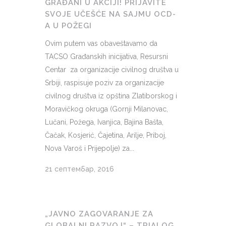
GRAĐANI U AKCIJI! PRIJAVITE
SVOJE UČEŠĆE NA SAJMU OCD-
A U POŽEGI
Ovim putem vas obaveštavamo da
TACSO Građanskih inicijativa, Resursni
Centar za organizacije civilnog društva u
Srbiji, raspisuje poziv za organizacije
civilnog društva iz opština Zlatiborskog i
Moravičkog okruga (Gornji Milanovac,
Lučani, Požega, Ivanjica, Bajina Bašta,
Čačak, Kosjerić, Čajetina, Arilje, Priboj,
Nova Varoš i Prijepolje) za...
21 септембар, 2016
„JAVNO ZAGOVARANJE ZA
GLOBALNI RAZVOJ“ – TRIALOG