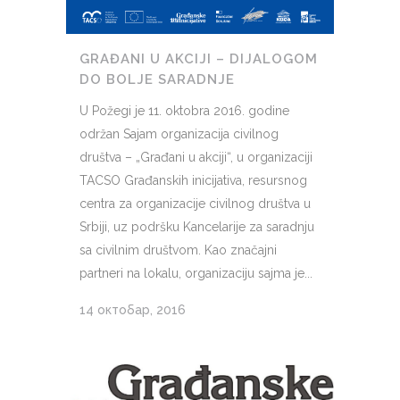
GRAĐANI U AKCIJI – DIJALOGOM
DO BOLJE SARADNJE
U Požegi je 11. oktobra 2016. godine
održan Sajam organizacija civilnog
društva – „Građani u akciji“, u organizaciji
TACSO Građanskih inicijativa, resursnog
centra za organizacije civilnog društva u
Srbiji, uz podršku Kancelarije za saradnju
sa civilnim društvom. Kao značajni
partneri na lokalu, organizaciju sajma je...
14 октобар, 2016