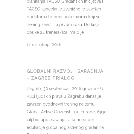
planiranje TACSO Građanskih inicijativa i
TACSO kancelarije zvanično je završen
dodelom diploma polaznicima koji su
trening završili u prvom roku. Do kraja
obuke 24 trenera/ica imalo je...
11 октобар, 2016
GLOBALNI RAZVOJ I SARADNJA
– ZAGREB TRIALOG
Zagreb, 30.septembar, 2016.godine - U
Kući ljudskih prava u Zagrebu danas je
završen dvodnevni trening na temu
Global Active Citizenship in Europe, čiji je
cilj bio upoznavanje sa konceptom
edukacije globalnog aktivnog građanina