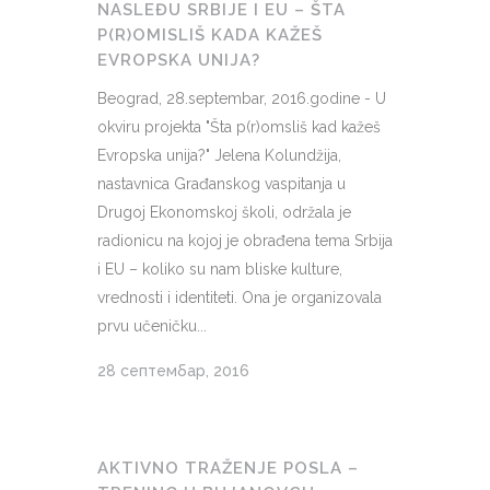
NASLEĐU SRBIJE I EU – ŠTA
P(R)OMISLIŠ KADA KAŽEŠ
EVROPSKA UNIJA?
Beograd, 28.septembar, 2016.godine - U
okviru projekta "Šta p(r)omsliš kad kažeš
Evropska unija?" Jelena Kolundžija,
nastavnica Građanskog vaspitanja u
Drugoj Ekonomskoj školi, održala je
radionicu na kojoj je obrađena tema Srbija
i EU – koliko su nam bliske kulture,
vrednosti i identiteti. Ona je organizovala
prvu učeničku...
28 септембар, 2016
AKTIVNO TRAŽENJE POSLA –