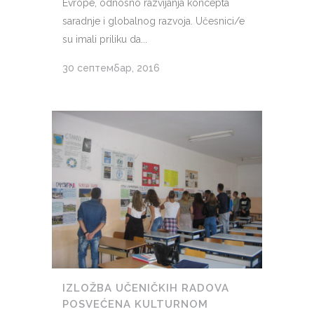
Evrope, odnosno razvijanja koncepta
saradnje i globalnog razvoja. Učesnici/e
su imali priliku da...
30 септембар, 2016
IZLOŽBA UČENIČKIH RADOVA
POSVEĆENA KULTURNOM