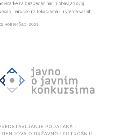
novinarke na bezbedan način obavljati svoj
posao, naročito na lokacijama i u vreme važnih...
22 новембар, 2021
PREDSTAVLJANJE PODATAKA I
TRENDOVA O DRŽAVNOJ POTROŠNJI