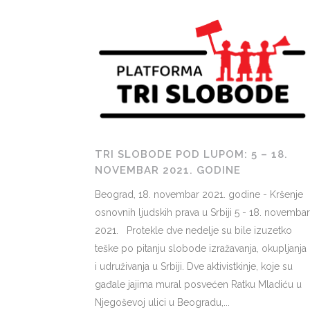
TRI SLOBODE POD LUPOM: 5 – 18.
NOVEMBAR 2021. GODINE
Beograd, 18. novembar 2021. godine - Kršenje
osnovnih ljudskih prava u Srbiji 5 - 18. novembar
2021. Protekle dve nedelje su bile izuzetko
teške po pitanju slobode izražavanja, okupljanja
i udruživanja u Srbiji. Dve aktivistkinje, koje su
gađale jajima mural posvećen Ratku Mladiću u
Njegoševoj ulici u Beogradu,...