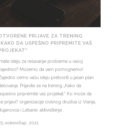
OTVORENE PRIJAVE ZA TRENING
„KAKO DA USPEŠNO PRIPREMITE VAŠ
PROJEKAT“
Imate ideju za rešavanje problema u vašoj
zajednici? Možemo da vam pomognemo!
Zajedno ćemo vašu ideju pretvoriti u jasan plan
delovanja. Prijavite se na trening „Kako da
uspešno pripremite vaš projekat.” Ko može da
se prijavi? organizacije civilnog društva iz Vranja,
Bujanovca i Lebane. aktivistkinje...
25 новембар, 2021