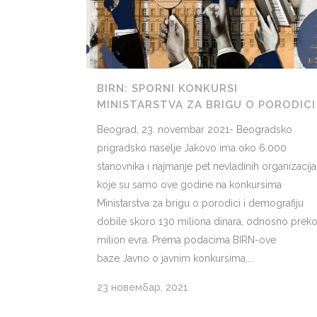
BIRN: SPORNI KONKURSI
MINISTARSTVA ZA BRIGU O PORODICI
Beograd, 23. novembar 2021- Beogradsko
prigradsko naselje Jakovo ima oko 6.000
stanovnika i najmanje pet nevladinih organizacija
koje su samo ove godine na konkursima
Ministarstva za brigu o porodici i demografiju
dobile skoro 130 miliona dinara, odnosno prek
milion evra. Prema podacima BIRN-ove
baze Javno o javnim konkursima,...
23 новембар, 2021