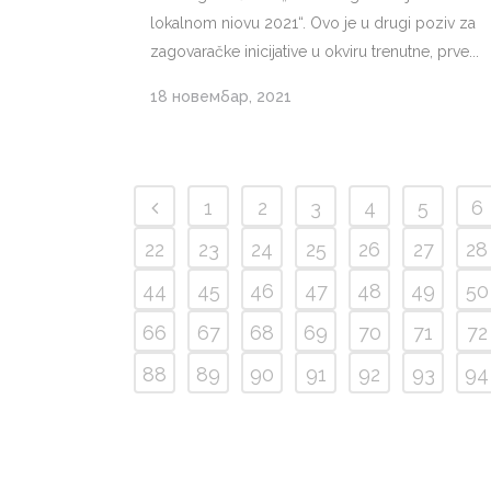
lokalnom niovu 2021“. Ovo je u drugi poziv za
zagovaračke inicijative u okviru trenutne, prve...
18 новембар, 2021
1
2
3
4
5
6
22
23
24
25
26
27
28
44
45
46
47
48
49
50
66
67
68
69
70
71
72
88
89
90
91
92
93
94