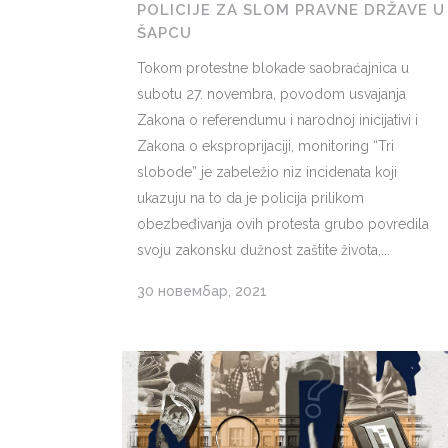
POLICIJE ZA SLOM PRAVNE DRŽAVE U
ŠAPCU
Tokom protestne blokade saobraćajnica u
subotu 27. novembra, povodom usvajanja
Zakona o referendumu i narodnoj inicijativi i
Zakona o eksproprijaciji, monitoring “Tri
slobode” je zabeležio niz incidenata koji
ukazuju na to da je policija prilikom
obezbeđivanja ovih protesta grubo povredila
svoju zakonsku dužnost zaštite života,...
30 новембар, 2021