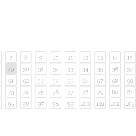
7
8
9
10
11
12
13
14
15
29
30
31
32
33
34
35
36
37
51
52
53
54
55
56
57
58
59
73
74
75
76
77
78
79
80
81
95
96
97
98
99
100
101
102
103