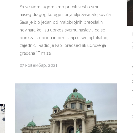
Sa velikom tugom smo primili vest o smrti
našeg dragog kolege i prijatelja Saše Stojkovića.
Saša je bio jedan od malobrojnih preostalih
novinara koji su uprkos svemu nastavili da se
bore za slobodu informisanja u svojoj lokalnoj
zajednici. Radio je kao predsednik udruženja
građana “Tim za...
27 новембар, 2021