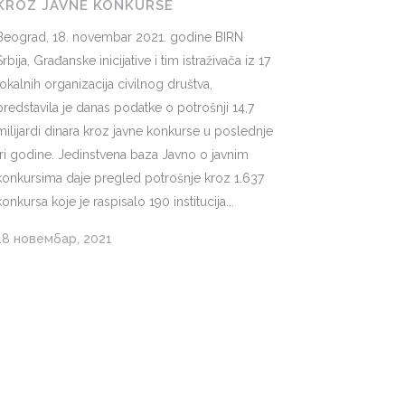
KROZ JAVNE KONKURSE
Beograd, 18. novembar 2021. godine BIRN
Srbija, Građanske inicijative i tim istraživača iz 17
lokalnih organizacija civilnog društva,
predstavila je danas podatke o potrošnji 14,7
milijardi dinara kroz javne konkurse u poslednje
tri godine. Jedinstvena baza Javno o javnim
konkursima daje pregled potrošnje kroz 1.637
konkursa koje je raspisalo 190 institucija...
18 новембар, 2021