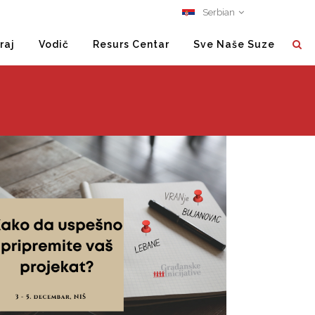
Serbian
raj
Vodič
Resurs Centar
Sve Naše Suze