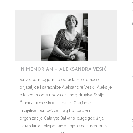
IN MEMORIAM – ALEKSANDRA VESIĆ
Sa velikom tugom se opraštamo od naše
prijateljice i saradnice Aleksandre Vesić. Aleks je
bila jedan od stubova civilnog društva Srbije.
Članica trenerskog Tima Tri Građanskih
inicijativa, osnivačica Trag Fondacije i
organizacije Catalyst Balkans, dugogodišnja
aktivistkinja i ekspertkinja koja je dala nemerljiv