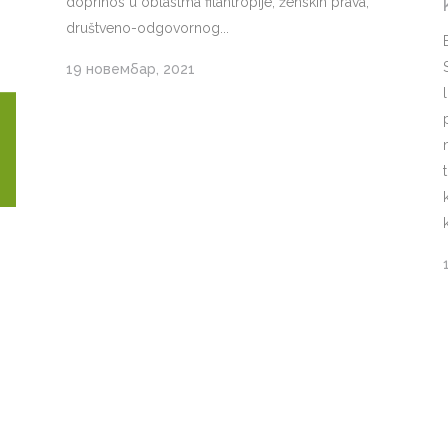
doprinos u oblastma filantropije, ženskih prava,
društveno-odgovornog...
19 новембар, 2021