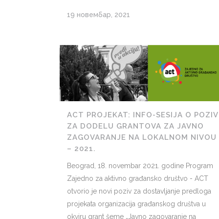
19 новембар, 2021
ACT PROJEKAT: INFO-SESIJA O POZIV
ZA DODELU GRANTOVA ZA JAVNO
ZAGOVARANJE NA LOKALNOM NIVOU
– 2021.
Beograd, 18. novembar 2021. godine Program
Zajedno za aktivno građansko društvo - ACT
otvorio je novi poziv za dostavljanje predloga
projekata organizacija građanskog društva u
okviru grant šeme „Javno zagovaranje na