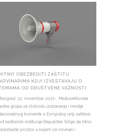
HITNO OBEZBEDITI ZAŠTITU
NOVINARIMA KOJI IZVEŠTAVAJU O
TEMAMA OD DRUŠTVENE VAŽNOSTI
Beograd, 22. novembar 2021- Međusektorska
radna grupa za slobodu izražavanja i medija
Nacionalnog konventa o Evropskoj uniji zahteva
od nadležnih institucija Republike Srbije da hitno
obezbede prostor u kojem će novinari i