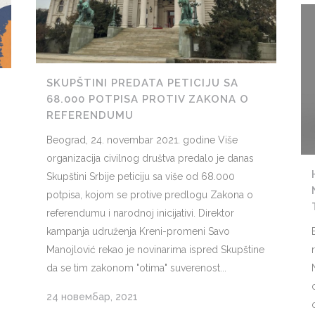
SKUPŠTINI PREDATA PETICIJU SA
68.000 POTPISA PROTIV ZAKONA O
REFERENDUMU
Beograd, 24. novembar 2021. godine Više
organizacija civilnog društva predalo je danas
Skupštini Srbije peticiju sa više od 68.000
potpisa, kojom se protive predlogu Zakona o
referendumu i narodnoj inicijativi. Direktor
o
kampanja udruženja Kreni-promeni Savo
Manojlović rekao je novinarima ispred Skupštine
da se tim zakonom "otima" suverenost...
24 новембар, 2021