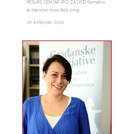
RESURS CENTAR (RC) ZA OCD formalno
je započeo novu fazu svog...
20 фебруар, 2019