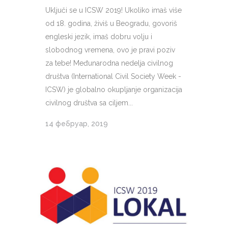
Uključi se u ICSW 2019! Ukoliko imaš više
od 18. godina, živiš u Beogradu, govoriš
engleski jezik, imaš dobru volju i
slobodnog vremena, ovo je pravi poziv
za tebe! Međunarodna nedelja civilnog
društva (International Civil Society Week -
ICSW) je globalno okupljanje organizacija
civilnog društva sa ciljem...
14 фебруар, 2019