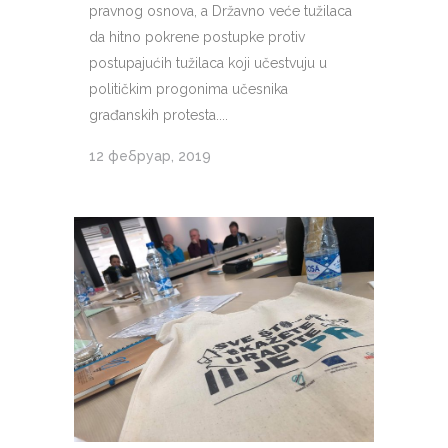
pravnog osnova, a Državno veće tužilaca
da hitno pokrene postupke protiv
postupajućih tužilaca koji učestvuju u
političkim progonima učesnika
građanskih protesta....
12 фебруар, 2019