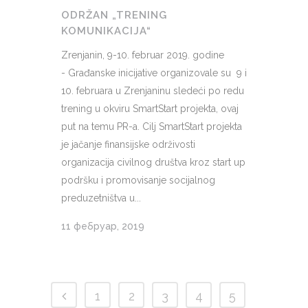
ODRŽAN „TRENING
KOMUNIKACIJA“
Zrenjanin, 9-10. februar 2019. godine
- Građanske inicijative organizovale su 9 i
10. februara u Zrenjaninu sledeći po redu
trening u okviru SmartStart projekta, ovaj
put na temu PR-a. Cilj SmartStart projekta
je jačanje finansijske održivosti
organizacija civilnog društva kroz start up
podršku i promovisanje socijalnog
preduzetništva u...
11 фебруар, 2019
1
2
3
4
5