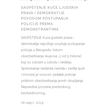
SAOPŠTENJE KUĆE LJUDSKIH
PRAVA I DEMOKRATIJE
POVODOM POSTUPANJA
POLICIJE PREMA
DEMONSTRANTIMA
SAOPŠTENJE Kuća ljudskih prava i
demokratije najoštrije osuđuje postupanje
policije u Beogradu, tokom
obezbeđivanja skupova „1 od 5 miliona“,
koji su održani u subotu i nedelju.
Sprečavanje nastanka nereda i zaštita ljudi
i imovine je osnovni zadatak policije
prilikom obezbeđivanja javnih okupljanja.
Nepravilna procena predvidivog
bezbednosnog...
18 март, 2019