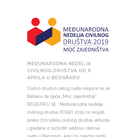
MEĐUNARODNA NEDELJA
CIVILNOG DRUŠTVA OD 8.
APRILA U BEOGRADU
Civilno društvo celog sveta okupiće se na
Balkanu da ojača „Moć zajedništva”
REGISTRUJ SE Međunarodna nedelja
civilnog društva (ICSW) 2019 će okupiti
preko 700 lidera civilnog društva, aktivista
i građana iz različitih sektora i delova
sveta u Beogradu, kako bi zajedno radili