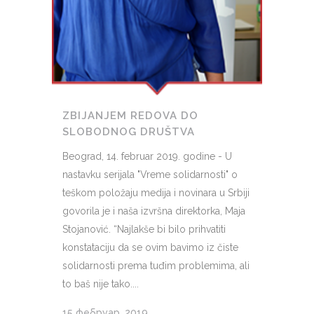
ZBIJANJEM REDOVA DO
SLOBODNOG DRUŠTVA
Beograd, 14. februar 2019. godine - U
nastavku serijala "Vreme solidarnosti" o
teškom položaju medija i novinara u Srbiji
govorila je i naša izvršna direktorka, Maja
Stojanović. “Najlakše bi bilo prihvatiti
konstataciju da se ovim bavimo iz čiste
solidarnosti prema tuđim problemima, ali
to baš nije tako....
15 фебруар, 2019