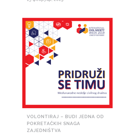
VOLONTIRAJ – BUDI JEDNA OD
POKRETAČKIH SNAGA
ZAJEDNIŠTVA