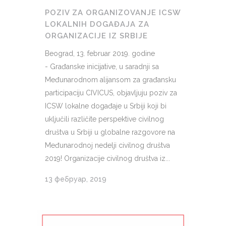
POZIV ZA ORGANIZOVANJE ICSW
LOKALNIH DOGAĐAJA ZA
ORGANIZACIJE IZ SRBIJE
Beograd, 13. februar 2019. godine
- Građanske inicijative, u saradnji sa
Međunarodnom alijansom za građansku
participaciju CIVICUS, objavljuju poziv za
ICSW lokalne događaje u Srbiji koji bi
uključili različite perspektive civilnog
društva u Srbiji u globalne razgovore na
Međunarodnoj nedelji civilnog društva
2019! Organizacije civilnog društva iz...
13 фебруар, 2019