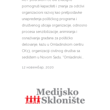
pomognuti kapaciteti i znanja za održivi
organizacioni razvoj kao pretpostavke
unapređenja političkog programa i
društvenog uticaja organizacije, odnosno
procesa senzibilizacije, animiranja i
osnaživanja građana za političko
delovanje, kažu u Omladinskom centru
CK13, organizaciji civilnog društva sa
sedištem u Novom Sadu. “Omladinski...
12 новембар, 2020