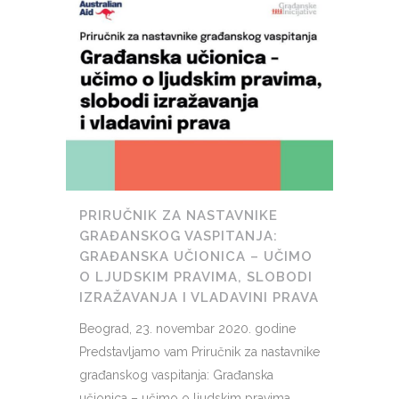
PRIRUČNIK ZA NASTAVNIKE
GRAĐANSKOG VASPITANJA:
GRAĐANSKA UČIONICA – UČIMO
O LJUDSKIM PRAVIMA, SLOBODI
IZRAŽAVANJA I VLADAVINI PRAVA
Beograd, 23. novembar 2020. godine
Predstavljamo vam Priručnik za nastavnike
građanskog vaspitanja: Građanska
učionica – učimo o ljudskim pravima,