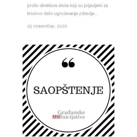
protiv direktora škola koji su prijavljeni za
krivično delo ugrožavanja zdravlja...
25 новембар, 2020