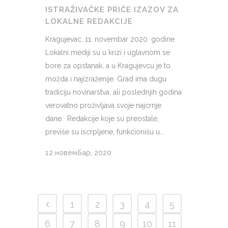
ISTRAŽIVAČKE PRIČE IZAZOV ZA
LOKALNE REDAKCIJE
Kragujevac, 11. novembar 2020. godine
Lokalni mediji su u krizi i uglavnom se
bore za opstanak, a u Kragujevcu je to
možda i najizraženije. Grad ima dugu
tradiciju novinarstva, ali poslednjih godina
verovatno proživljava svoje najcrnje
dane. Redakcije koje su preostale,
previše su iscrpljene, funkcionišu u...
12 новембар, 2020
1
2
3
4
5
6
7
8
9
10
11