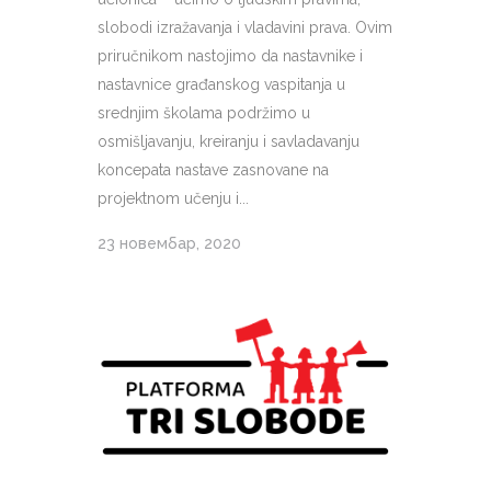
slobodi izražavanja i vladavini prava. Ovim
priručnikom nastojimo da nastavnike i
nastavnice građanskog vaspitanja u
srednjim školama podržimo u
osmišljavanju, kreiranju i savladavanju
koncepata nastave zasnovane na
projektnom učenju i...
23 новембар, 2020