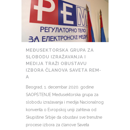
MEĐUSEKTORSKA GRUPA ZA
SLOBODU IZRAŽAVANJA I
MEDIJA TRAŽI OBUSTAVU
IZBORA ČLANOVA SAVETA REM-
A
Beograd, 1. decembar 2020. godine
SAOPŠTENJE Međusektorska grupa za
slobodu izražavanja i medija Nacionalnog
konventa o Evropskoj uniji zahteva od
Skupštine Srbije da obustavi sve trenutne
procese izbora za članove Saveta