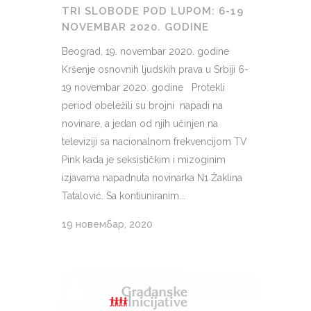
TRI SLOBODE POD LUPOM: 6-19
NOVEMBAR 2020. GODINE
Beograd, 19. novembar 2020. godine
Kršenje osnovnih ljudskih prava u Srbiji 6-
19 novembar 2020. godine Protekli
period obeležili su brojni napadi na
novinare, a jedan od njih učinjen na
televiziji sa nacionalnom frekvencijom TV
Pink kada je seksističkim i mizoginim
izjavama napadnuta novinarka N1 Žaklina
Tatalović. Sa kontiuniranim...
19 новембар, 2020