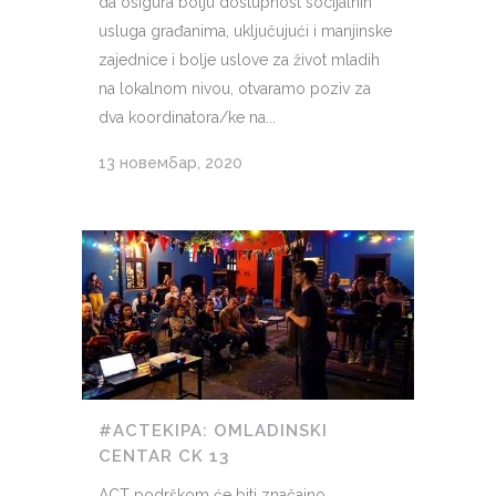
da osigura bolju dostupnost socijalnih
usluga građanima, uključujući i manjinske
zajednice i bolje uslove za život mladih
na lokalnom nivou, otvaramo poziv za
dva koordinatora/ke na...
13 новембар, 2020
#ACTEKIPA: OMLADINSKI
CENTAR CK 13
ACT podrškom će biti značajno