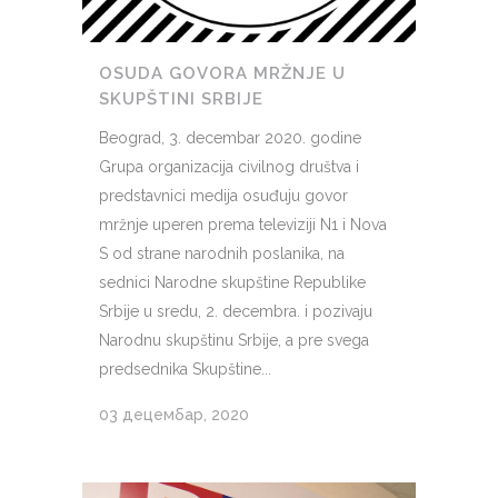
OSUDA GOVORA MRŽNJE U
SKUPŠTINI SRBIJE
Beograd, 3. decembar 2020. godine
Grupa organizacija civilnog društva i
predstavnici medija osuđuju govor
mržnje uperen prema televiziji N1 i Nova
S od strane narodnih poslanika, na
sednici Narodne skupštine Republike
Srbije u sredu, 2. decembra. i pozivaju
Narodnu skupštinu Srbije, a pre svega
predsednika Skupštine...
03 децембар, 2020