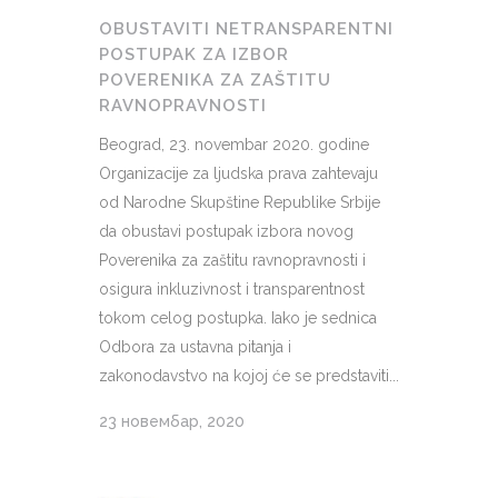
OBUSTAVITI NETRANSPARENTNI
POSTUPAK ZA IZBOR
POVERENIKA ZA ZAŠTITU
RAVNOPRAVNOSTI
Beograd, 23. novembar 2020. godine
Organizacije za ljudska prava zahtevaju
od Narodne Skupštine Republike Srbije
da obustavi postupak izbora novog
Poverenika za zaštitu ravnopravnosti i
osigura inkluzivnost i transparentnost
tokom celog postupka. Iako je sednica
Odbora za ustavna pitanja i
zakonodavstvo na kojoj će se predstaviti...
23 новембар, 2020