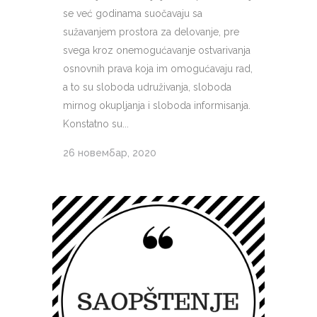
se već godinama suočavaju sa
sužavanjem prostora za delovanje, pre
svega kroz onemogućavanje ostvarivanja
osnovnih prava koja im omogućavaju rad,
a to su sloboda udruživanja, sloboda
mirnog okupljanja i sloboda informisanja.
Konstatno su...
26 новембар, 2020