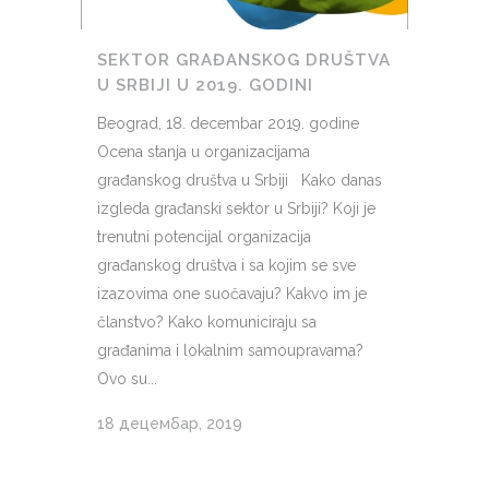
SEKTOR GRAĐANSKOG DRUŠTVA
U SRBIJI U 2019. GODINI
Beograd, 18. decembar 2019. godine
Ocena stanja u organizacijama
građanskog društva u Srbiji Kako danas
izgleda građanski sektor u Srbiji? Koji je
trenutni potencijal organizacija
građanskog društva i sa kojim se sve
izazovima one suočavaju? Kakvo im je
članstvo? Kako komuniciraju sa
građanima i lokalnim samoupravama?
Ovo su...
18 децембар, 2019