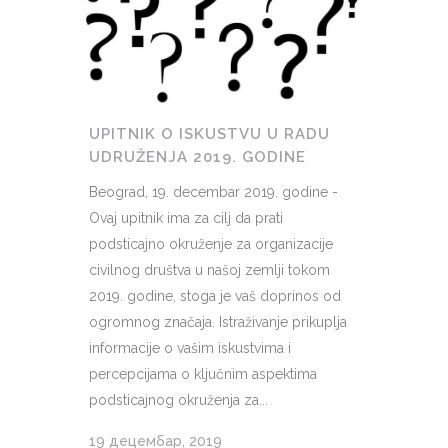
UPITNIK O ISKUSTVU U RADU
UDRUŽENJA 2019. GODINE
Beograd, 19. decembar 2019. godine -
Ovaj upitnik ima za cilj da prati
podsticajno okruženje za organizacije
civilnog društva u našoj zemlji tokom
2019. godine, stoga je vaš doprinos od
ogromnog značaja. Istraživanje prikuplja
informacije o vašim iskustvima i
percepcijama o ključnim aspektima
podsticajnog okruženja za...
19 децембар, 2019