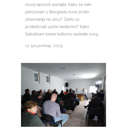
novoj epizodi saznajte: Kako se neki
penzioneri u Beogradu bore protiv
izbacivanja na ulicu? Zašto su
protestovali užički nastavnici? Kako
Subotičani brane kulturno nasleđe svog...
12 децембар, 2019