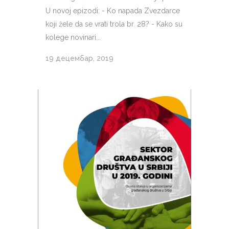
U novoj epizodi: - Ko napada Zvezdarce
koji žele da se vrati trola br. 28? - Kako su
kolege novinari...
19 децембар, 2019