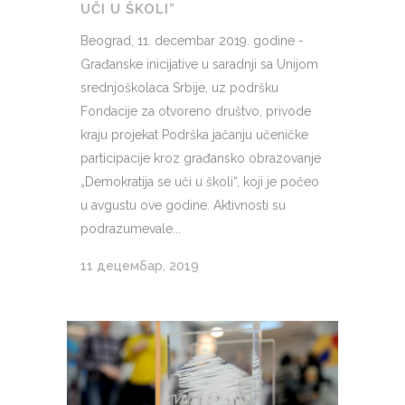
UČI U ŠKOLI”
Beograd, 11. decembar 2019. godine -
Građanske inicijative u saradnji sa Unijom
srednjoškolaca Srbije, uz podršku
Fondacije za otvoreno društvo, privode
kraju projekat Podrška jačanju učeničke
participacije kroz građansko obrazovanje
„Demokratija se uči u školi“, koji je počeo
u avgustu ove godine. Aktivnosti su
podrazumevale...
11 децембар, 2019