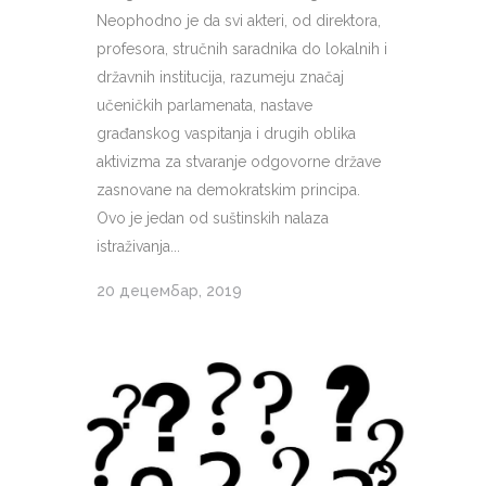
Neophodno je da svi akteri, od direktora,
profesora, stručnih saradnika do lokalnih i
državnih institucija, razumeju značaj
učeničkih parlamenata, nastave
građanskog vaspitanja i drugih oblika
aktivizma za stvaranje odgovorne države
zasnovane na demokratskim principa.
Ovo je jedan od suštinskih nalaza
istraživanja...
20 децембар, 2019