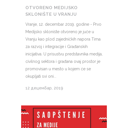
OTVORENO MEDIJSKO
SKLONIŠTE U VRANJU
Vranje, 12. decembar 2019. godine - Prvo
Medijsko sklonište otvoreno je juče u
Vranju kao plod zajedničkih napora Tima
za razvoj i integracije i Građanskih
inicijativa. U prisustvu predstavnika medija,
civilnog sektora i građana ovaj prostor je
promovisan u mesto u kojem će se
okupljati svi oni...
12 децембар, 2019