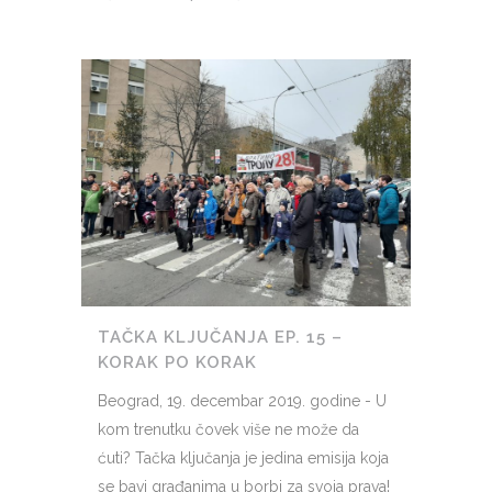
TAČKA KLJUČANJA EP. 15 –
KORAK PO KORAK
Beograd, 19. decembar 2019. godine - U
kom trenutku čovek više ne može da
ćuti? Tačka ključanja je jedina emisija koja
se bavi građanima u borbi za svoja prava!