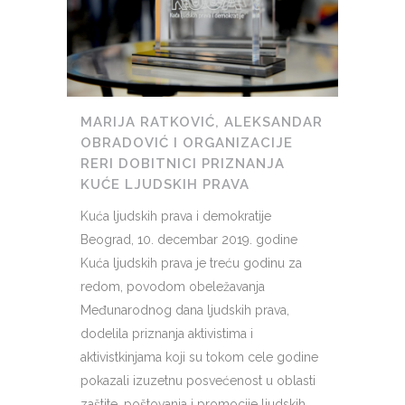
MARIJA RATKOVIĆ, ALEKSANDAR
OBRADOVIĆ I ORGANIZACIJE
RERI DOBITNICI PRIZNANJA
KUĆE LJUDSKIH PRAVA
Kuća ljudskih prava i demokratije
Beograd, 10. decembar 2019. godine
Kuća ljudskih prava je treću godinu za
redom, povodom obeležavanja
Međunarodnog dana ljudskih prava,
dodelila priznanja aktivistima i
aktivistkinjama koji su tokom cele godine
pokazali izuzetnu posvećenost u oblasti
zaštite, poštovanja i promocije ljudskih