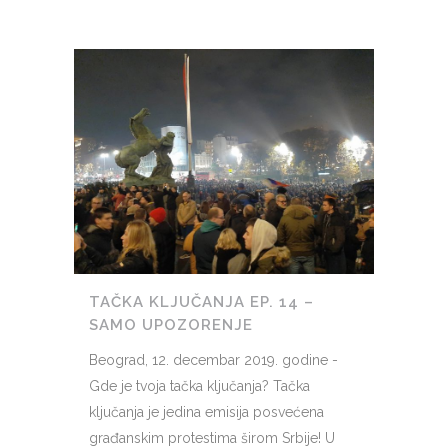
TAČKA KLJUČANJA EP. 14 –
SAMO UPOZORENJE
Beograd, 12. decembar 2019. godine -
Gde je tvoja tačka ključanja? Tačka
ključanja je jedina emisija posvećena
građanskim protestima širom Srbije! U