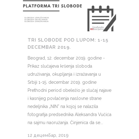
TRI SLOBODE POD LUPOM: 1-15
DECEMBAR 2019.
Beograd, 12. decembar 2019. godine -
Prikaz slučajeva kršenja sloboda
udruživanja, okupljanja i izražavanja u
Srbiji 1-15. decembar 2019. godine
Prethodni period obeležio je slučaj najave
i kasnijeg povlačenja naslovne strane
nedeljnika „NIN” na kojoj se nalazila
fotografija predsednika Aleksandra Vučića
na sajmu naoružanja. Činjenica da se...
12 децембар, 2019